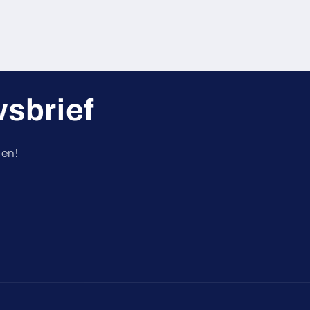
wsbrief
gen!