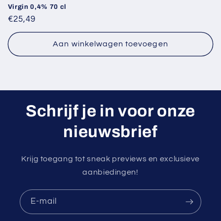
Virgin 0,4% 70 cl
Normale
€25,49
prijs
Aan winkelwagen toevoegen
Schrijf je in voor onze
nieuwsbrief
Krijg toegang tot sneak previews en exclusieve
aanbiedingen!
E‑mail