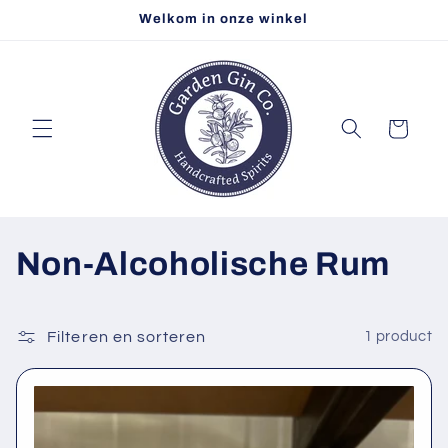
Meteen
Welkom in onze winkel
naar de
content
Winkelwagen
C
Non-Alcoholische Rum
o
l
Filteren en sorteren
1 product
l
e